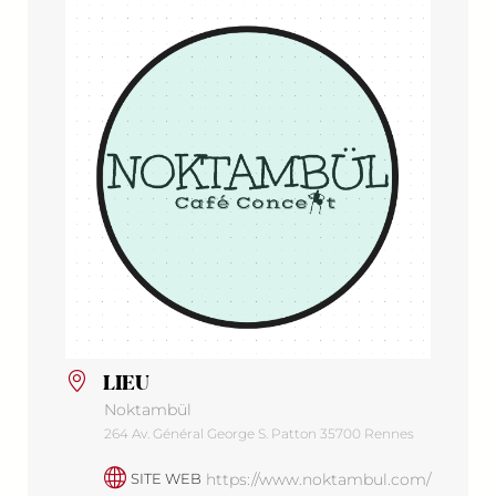
LIEU
Noktambül
264 Av. Général George S. Patton 35700 Rennes
https://www.noktambul.com/
SITE WEB