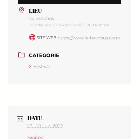
LIEU
Le Bacchus
3 Esplanade Julie Rose Calvé 35000 Rennes
https://www.le-bacchus.com/
SITE WEB
CATÉGORIE
Festival
DATE
23 - 27 Juin 2026
Expired!