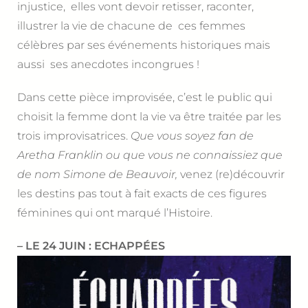
injustice, elles vont devoir retisser, raconter,
illustrer la vie de chacune de ces femmes
célèbres par ses événements historiques mais
aussi ses anecdotes incongrues !
Dans cette pièce improvisée, c’est le public qui
choisit la femme dont la vie va être traitée par les
trois improvisatrices.
Que vous soyez fan de
Aretha Franklin ou que vous ne connaissiez que
de nom Simone de Beauvoir,
venez (re)découvrir
les destins pas tout à fait exacts de ces figures
féminines qui ont marqué l’Histoire.
– LE 24 JUIN : ECHAPPÉES