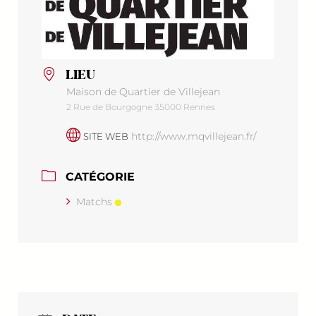
LIEU
Maison de Quartier de Villejean
2 Rue de Bourgogne 35000 Rennes
http://www.mqvillejean.fr/
SITE WEB
CATÉGORIE
Matchs