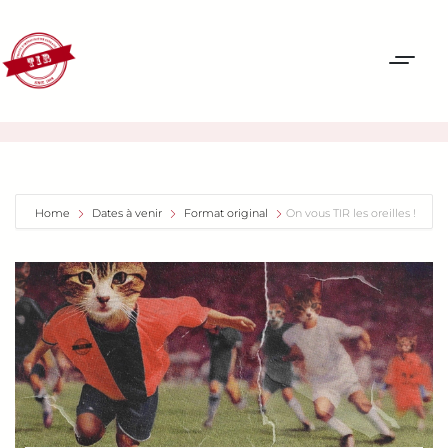
Home
Dates à venir
Format original
On vous TIR les oreilles !