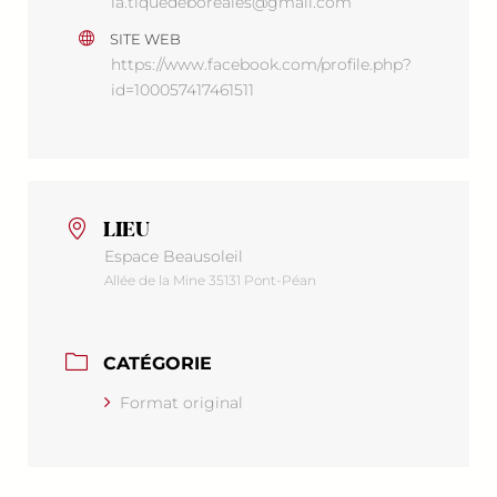
la.tiquedeboreales@gmail.com
SITE WEB
https://www.facebook.com/profile.php?
id=100057417461511
LIEU
Espace Beausoleil
Allée de la Mine 35131 Pont-Péan
CATÉGORIE
Format original