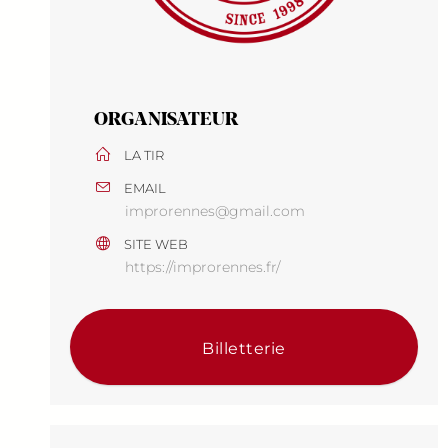
ORGANISATEUR
LA TIR
EMAIL
improrennes@gmail.com
SITE WEB
https://improrennes.fr/
Billetterie