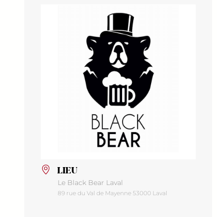
LIEU
Le Black Bear Laval
89 rue du Val de Mayenne 53000 Laval